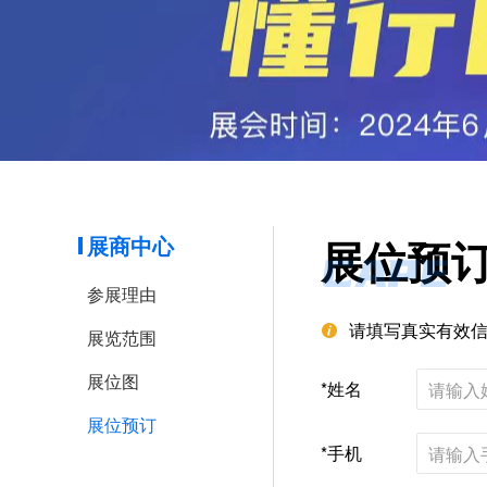
展商中心
展位预
CAPE
参展理由
请填写真实有效
展览范围
展位图
*姓名
展位预订
*手机